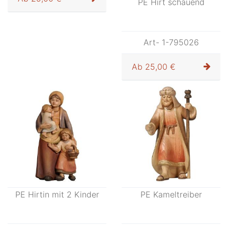
PE Hirt mit Stock und
PE Hirt schauend
Lamm
Art- 1-795025
Art- 1-795026
Ab
25,00 €
Ab
25,00 €
PE Hirtin mit 2 Kinder
PE Kameltreiber