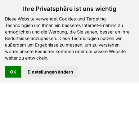
Ihre Privatsphäre ist uns wichtig
Diese Website verwendet Cookies und Targeting
Technologien um Ihnen ein besseres Internet-Erlebnis zu
PE Schaf stehend
PE Schaf stehend
ermöglichen und die Werbung, die Sie sehen, besser an Ihre
vorwärtsschauend
linksschauend
Bedürfnisse anzupassen. Diese Technologien nutzen wir
außerdem um Ergebnisse zu messen, um zu verstehen,
woher unsere Besucher kommen oder um unsere Website
Art- 1-795260
Art- 1-795261
weiter zu entwickeln.
Ab
11,60 €
Ab
11,60 €
OK
Einstellungen ändern