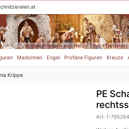
schnitzereien.at
Krippenfiguren aus Holz - Tirol - Österrei
iguren
Madonnen
Engel
Profane Figuren
Kreuze
ma Krippe
PE Sch
rechts
Art: 1-79526