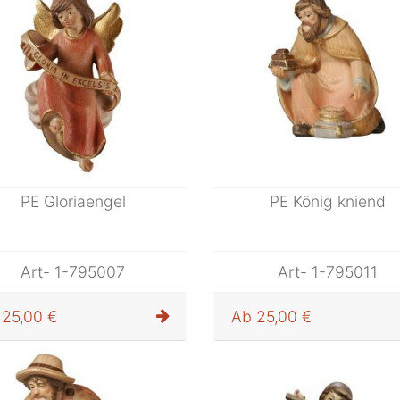
PE Gloriaengel
PE König kniend
Art- 1-795007
Art- 1-795011
25,00 €
Ab
25,00 €