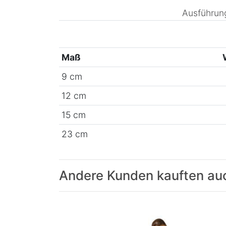
Ausführun
Maß
9 cm
12 cm
15 cm
23 cm
Andere Kunden kauften au