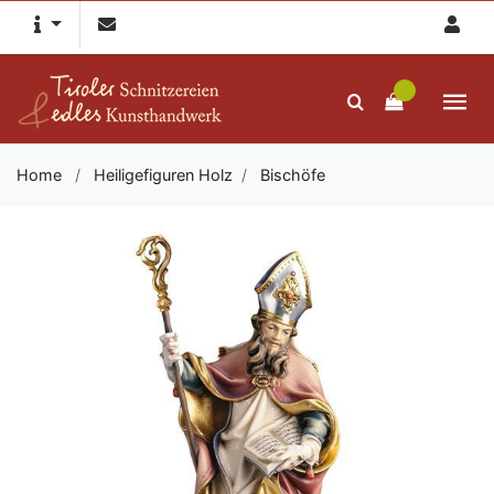
Home
/
Heiligefiguren Holz
/
Bischöfe