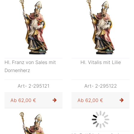
Hl. Theodor von Sikeon
Hl. Vigilius von Trient mit
mit Schwert
Schuh
Art- 2-295119
Art- 2-295120
Ab
62,00 €
Ab
62,00 €