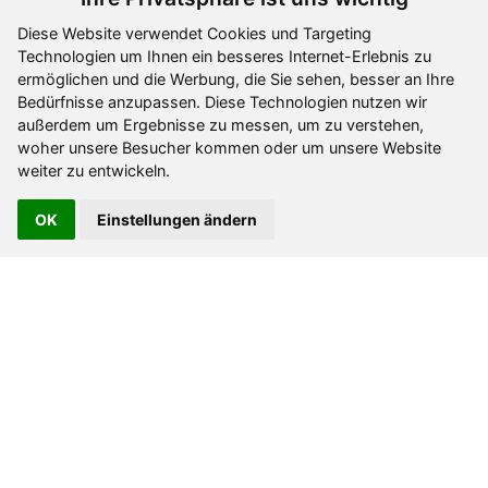
Hintermarkt 13
Diese Website verwendet Cookies und Targeting
A-9971 Matrei im Osttirol
Technologien um Ihnen ein besseres Internet-Erlebnis zu
MwSt.ID.Nr.: ATU69554403
ermöglichen und die Werbung, die Sie sehen, besser an Ihre
+43 (0)660 738 2059
Bedürfnisse anzupassen. Diese Technologien nutzen wir
außerdem um Ergebnisse zu messen, um zu verstehen,
woher unsere Besucher kommen oder um unsere Website
weiter zu entwickeln.
OK
Einstellungen ändern
Kundenservice
Informationen
Zahlungsarten
Unternehmen
Versandarten
AGB`S
Widerrufsrecht
Datenschutz
Impressum
Zahlungsarten