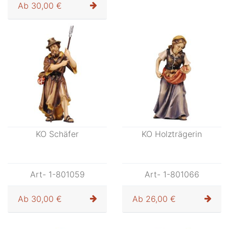
KO Hirt mit 2 Ziegen
KO Hirt liegend
Art- 1-801057
Art- 1-801058
Ab
30,00 €
Ab
23,00 €
KO Schäfer
KO Holzträgerin