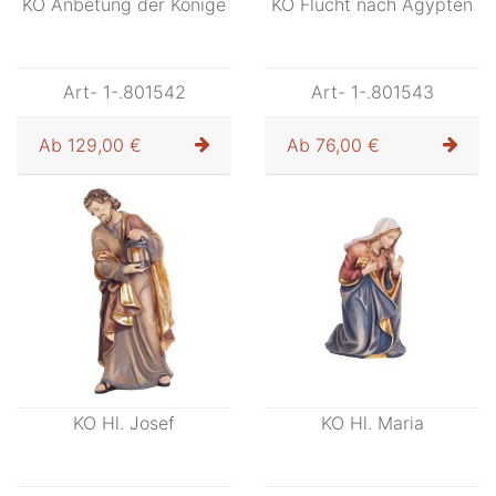
KO Anbetung der Könige
KO Flucht nach Ägypten
Art- 1-.801542
Art- 1-.801543
Ab
129,00 €
Ab
76,00 €
KO Hl. Josef
KO Hl. Maria