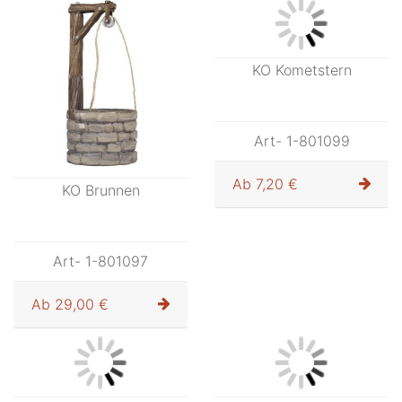
Art- 1-801088
Art- 1-801089
Ab
29,00 €
Ab
18,70 €
KO Opa mit Pfeife
KO Oma u.Opa auf Bank