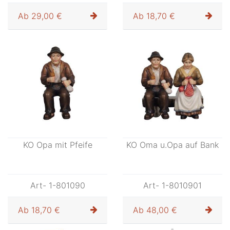
Art- 1-801084
Art- 1-801085
Ab
29,00 €
Ab
22,00 €
KO Bub mit Holzkarren
KO Hirt Holzträger
Art- 1-801086
Art- 1-801087
Ab
29,00 €
Ab
29,00 €
KO Römischer Soldat
KO Oma