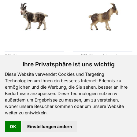
KO Ziege Kopf hoch
KO Ziege äsend
rechtssch.
Art- 1-801192
Art- 1-801193
Ihre Privatsphäre ist uns wichtig
Ab
11,00 €
Ab
11,00 €
Diese Website verwendet Cookies und Targeting
Technologien um Ihnen ein besseres Internet-Erlebnis zu
ermöglichen und die Werbung, die Sie sehen, besser an Ihre
Bedürfnisse anzupassen. Diese Technologien nutzen wir
außerdem um Ergebnisse zu messen, um zu verstehen,
KO Ziege mit Zicklein
KO Ziege liegend
woher unsere Besucher kommen oder um unsere Website
weiter zu entwickeln.
OK
Einstellungen ändern
Art- 1-801194
Art- 1-801196