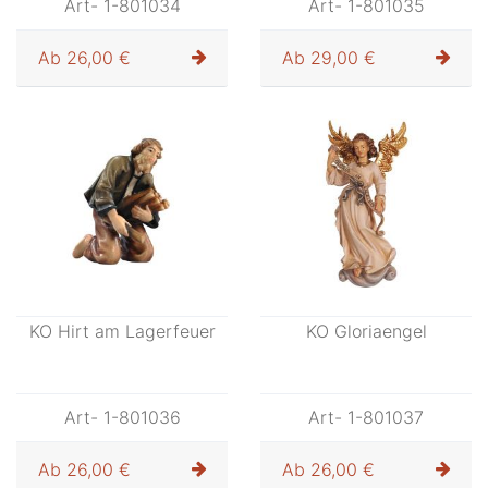
KO Hirt kniend 2 Lämmer
KO Hirt stehend mit
Schaf
Art- 1-801034
Art- 1-801035
Ab
26,00 €
Ab
29,00 €
KO Hirt am Lagerfeuer
KO Gloriaengel