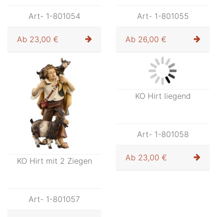
KO Junge Schaf im Arm
KO Bub am Wassertrog
Art- 1-801054
Art- 1-801055
Ab
23,00 €
Ab
26,00 €