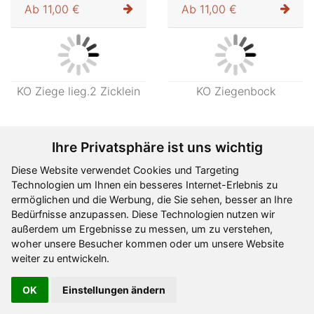
KO Ziege mit Zicklein
KO Ziege liegend
Art- 1-801194
Art- 1-801196
Ab
12,40 €
Ab
11,00 €
Ihre Privatsphäre ist uns wichtig
Diese Website verwendet Cookies und Targeting
Technologien um Ihnen ein besseres Internet-Erlebnis zu
ermöglichen und die Werbung, die Sie sehen, besser an Ihre
KO Ziege
KO Ziege Haar kurz
Bedürfnisse anzupassen. Diese Technologien nutzen wir
Glöckch.linkssch.
außerdem um Ergebnisse zu messen, um zu verstehen,
woher unsere Besucher kommen oder um unsere Website
Art- 1-801197
Art- 1-801198
weiter zu entwickeln.
OK
Ab
11,00 €
Einstellungen ändern
Ab
11,00 €