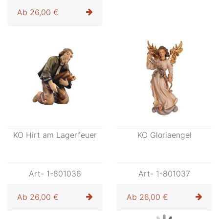
Ab
29,00 €
KO Hirt kniend 2 Lämmer
Art- 1-801034
Ab
26,00 €
KO Hirt am Lagerfeuer
KO Gloriaengel