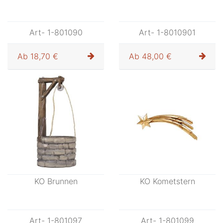
Ab
29,00 €
Ab
29,00 €
KO Römischer Soldat
KO Oma
Art- 1-801088
Art- 1-801089
Ab
29,00 €
Ab
18,70 €
KO Opa mit Pfeife
KO Oma u.Opa auf Bank