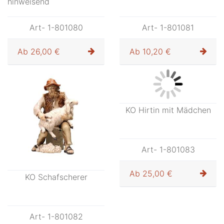
KO Bub mit Hund
KO Hirt mit Horn
Art- 1-801076
Art- 1-801078
Ab
25,00 €
Ab
23,00 €
KO Hirt sitzend
KO Bank für Hirten
hinweisend