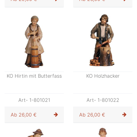
KO Hirtin sitzend mit
KO Hirt mit Milchkanne
Kind
Art- 1-801018
Art- 1-801020
Ab
29,00 €
Ab
26,00 €
KO Hirtin mit Butterfass
KO Holzhacker