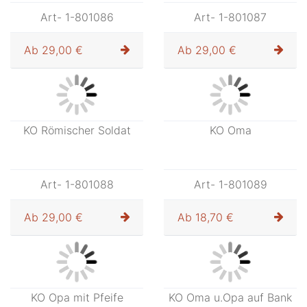
KO Hirt Schaf auf
KO Junge melkend
Schulter
Art- 1-801084
Art- 1-801085
Ab
29,00 €
Ab
22,00 €
KO Bub mit Holzkarren
KO Hirt Holzträger
Art- 1-801086
Art- 1-801087