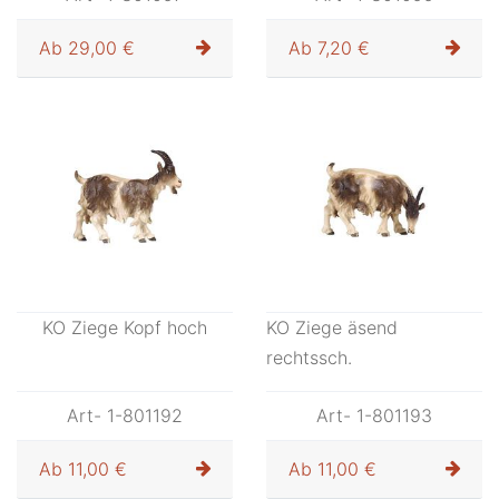
Art- 1-801090
Art- 1-8010901
Ab
18,70 €
Ab
48,00 €
KO Brunnen
KO Kometstern
Art- 1-801097
Art- 1-801099
Ab
29,00 €
Ab
7,20 €