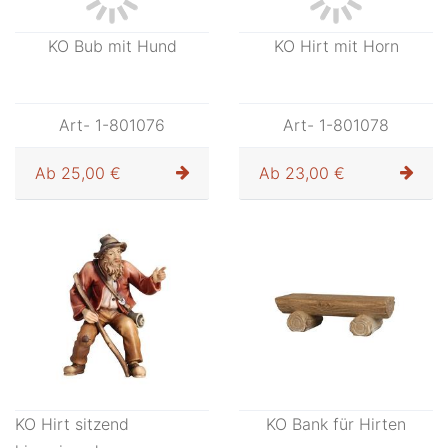
Art- 1-801069
Art- 1-801070
Ab
33,00 €
Ab
28,00 €
KO Schutzengel mit Bub
KO Bub mit Trompete
Art- 1-801071
Art- 1-801072
Ab
28,00 €
Ab
24,00 €